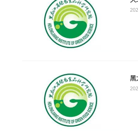
202
202