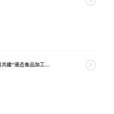
黑龙江省绿色食品科学研究院与上海数郜机电有限公司共建“液态食品加工装备创新研究院”