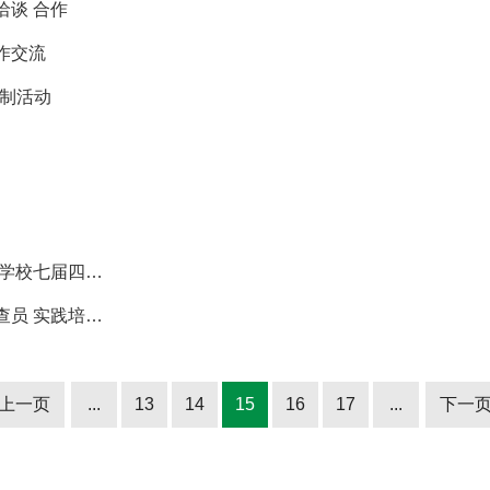
谈 合作
作交流
自制活动
绿研院召开党委理论学习中心组（扩大）集体学习 学校七届四次教代会精神
绿研院承接省市场监督管理局特殊食品质量安全检查员 实践培训任务
上一页
...
13
14
15
16
17
...
下一