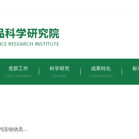
党群工作
科学研究
成果转化
标
Party and Mass
Scientific
Achievements
黑龙江省绿色食品科学研究院纪委召开廉洁教育系列活动动员大会暨 “纪检监察干部业务研学日”（扩大）学习会议